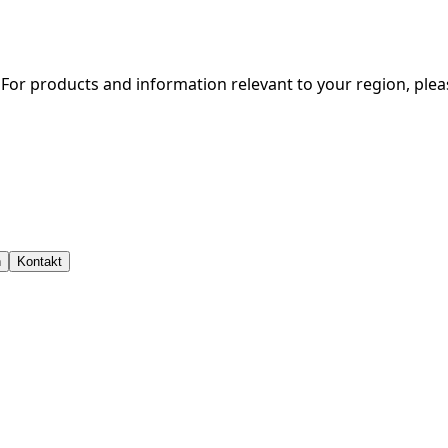
. For products and information relevant to your region, ple
in Tower – Germany
n
Kontakt