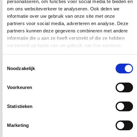
personaliseren, om functies voor social media te bieden en
om ons websiteverkeer te analyseren. Ook delen we
informatie over uw gebruik van onze site met onze
partners voor social media, adverteren en analyse. Deze
partners kunnen deze gegevens combineren met andere
informatie die u aan ze heeft verstrekt of die ze hebben
verzameld op basis van uw gebruik van hun services.
Toestemmingsselectie
Noodzakelijk
Voorkeuren
Statistieken
Aktuelles
Produktinnovation
Nachhaltigkeit
Mohair-Velours: wo Handwerk und Komfort
Marketing
auf Farbe treffen