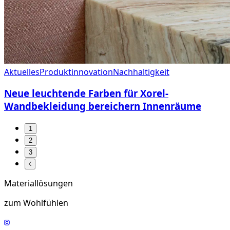
Aktuelles
Produktinnovation
Nachhaltigkeit
Neue leuchtende Farben für Xorel-
Wandbekleidung bereichern Innenräume
1
2
3
Materiallösungen
zum Wohlfühlen