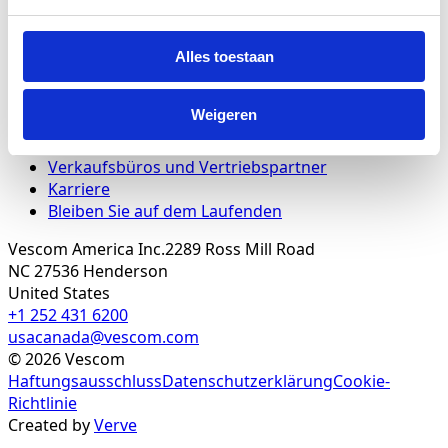
Pressemeldungen
Bildmaterial
Alles toestaan
Anleitungsvideos
Unternehmen
Weigeren
Über uns
Showrooms
Verkaufsbüros und Vertriebspartner
Karriere
Bleiben Sie auf dem Laufenden
Vescom America Inc.
2289 Ross Mill Road
NC 27536
Henderson
United States
+1 252 431 6200
usacanada@vescom.com
©
2026
Vescom
Haftungsausschluss
Datenschutzerklärung
Cookie-
Richtlinie
Created by
Verve