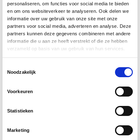
personaliseren, om functies voor social media te bieden
zum Wohlfühlen
en om ons websiteverkeer te analyseren. Ook delen we
informatie over uw gebruik van onze site met onze
partners voor social media, adverteren en analyse. Deze
partners kunnen deze gegevens combineren met andere
informatie die u aan ze heeft verstrekt of die ze hebben
German
verzameld op basis van uw gebruik van hun services.
Produkte
Wandbekleidung
Toestemmingsselectie
Vorhangstoffe
Noodzakelijk
Möbelstoffe
Klebstoffe und Zubehör
Voorkeuren
Wallcovering+Print
Curtain+Print
Custom Colour
Statistieken
Informationen
Anleitungen, Zertifikate und Testberichte
Marketing
Tileable images
Broschüren und Handbücher