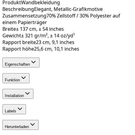
Produkt
Wandbekleidung
Beschreibung
Elegant, Metallic-Grafikmotive
Zusammensetzung
70% Zellstoff / 30% Polyester auf
einem Papierträger
Breite
± 137 cm, ± 54 inches
Gewicht
± 321 gr/m², ± 14 oz/yd¹
Rapport breite
23 cm, 9,1 inches
Rapport höhe
25,6 cm, 10,1 inches
Eigenschaften
Funktion
Installation
Labels
Herunterladen