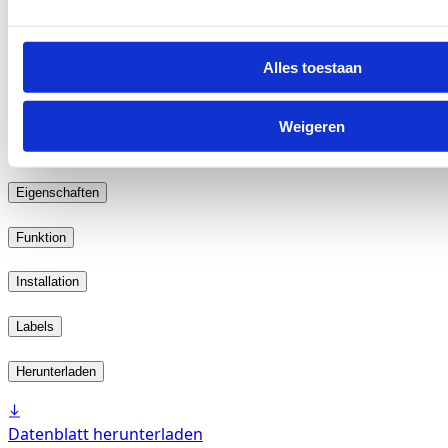
Alles toestaan
2617.34
Kostenloses Muster in den Warenkorb legen
Weigeren
Kostenlose Musterkarte in den Warenkorb legen
Alle Tilable Images (Low-Res) herunterladen
Eigenschaften
Funktion
Installation
Labels
Herunterladen
Datenblatt herunterladen