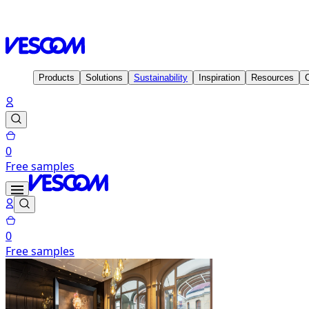
Homepage
Inspiration
Projects
Hotel Luc, Autograph Collec
Products
Solutions
Sustainability
Inspiration
Resources
0
Free samples
0
Free samples