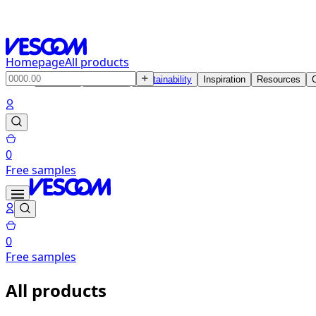
Homepage
All products
Products
Solutions
Sustainability
Inspiration
Resources
0
Free samples
0
Free samples
All products