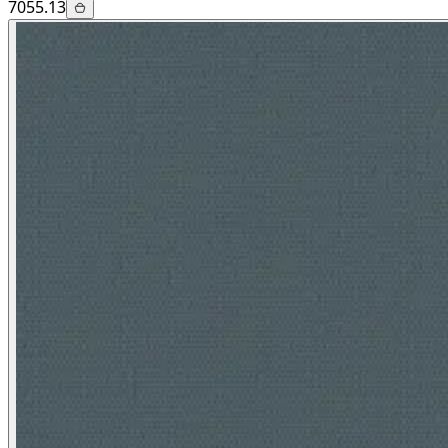
7055.13