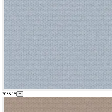
7055.15