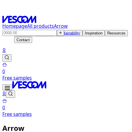
Homepage
All products
Arrow
Products
Solutions
Sustainability
Inspiration
Resources
Contact
0
Free samples
0
Free samples
Arrow