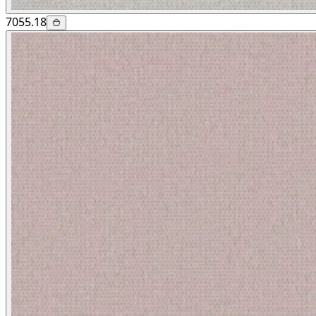
7055.18