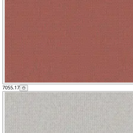
7055.17