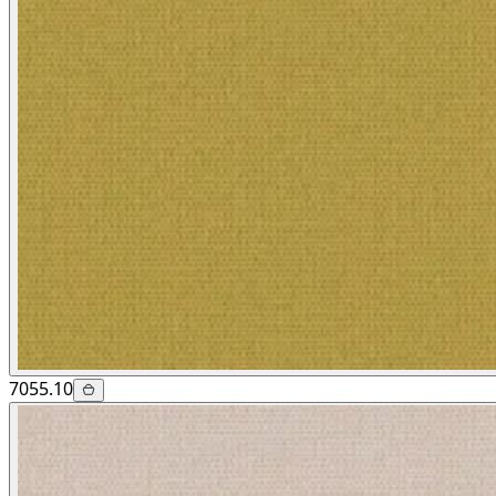
7055.10