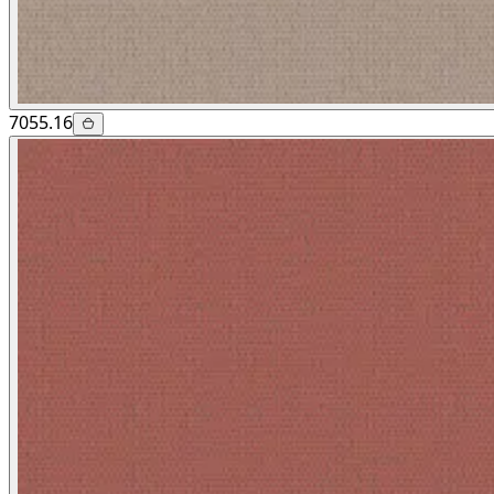
7055.16