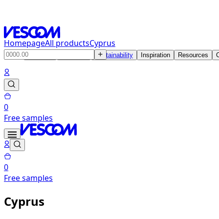
Homepage
All products
Cyprus
Products
Solutions
Sustainability
Inspiration
Resources
0
Free samples
0
Free samples
Cyprus