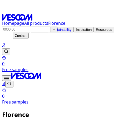
Homepage
All products
Florence
Products
Solutions
Sustainability
Inspiration
Resources
Contact
0
Free samples
0
Free samples
Florence