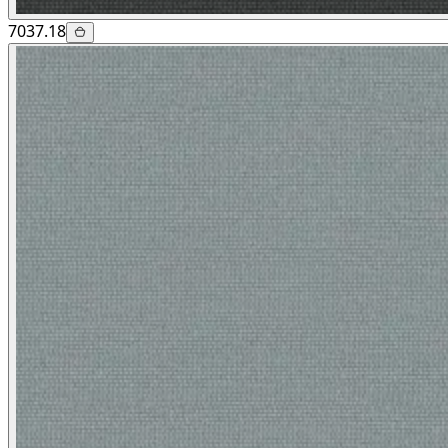
7037.18