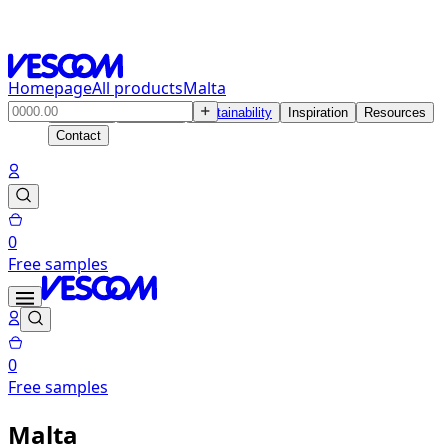
Homepage
All products
Malta
Products
Solutions
Sustainability
Inspiration
Resources
Contact
0
Free samples
0
Free samples
Malta