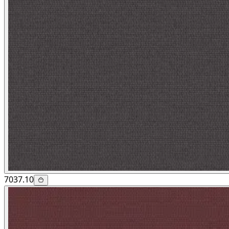
7037.10