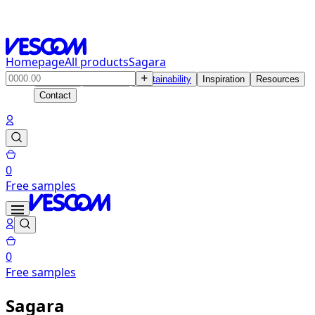
Homepage
All products
Sagara
Products
Solutions
Sustainability
Inspiration
Resources
Contact
0
Free samples
0
Free samples
Sagara