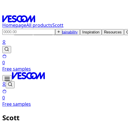
Homepage
All products
Scott
Products
Solutions
Sustainability
Inspiration
Resources
0
Free samples
0
Free samples
Scott