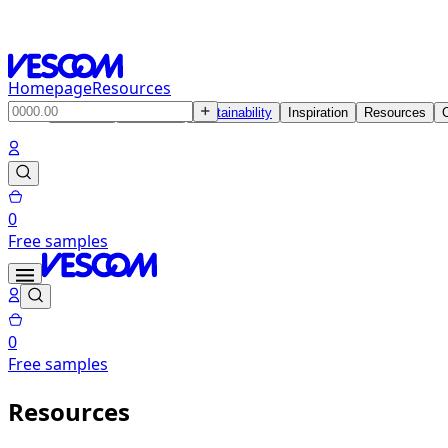
Homepage
Resources
Products
Solutions
Sustainability
Inspiration
Resources
0
Free samples
0
Free samples
Resources