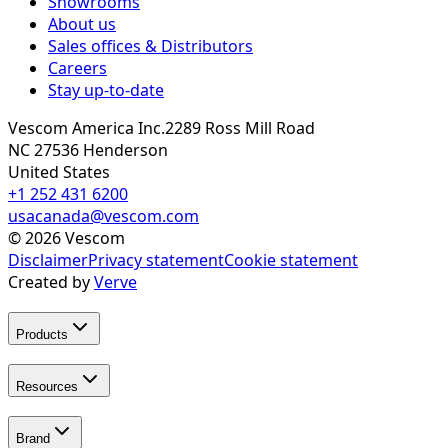
Showrooms
About us
Sales offices & Distributors
Careers
Stay up-to-date
Vescom America Inc.
2289 Ross Mill Road
NC 27536
Henderson
United States
+1 252 431 6200
usacanada@vescom.com
©
2026
Vescom
Disclaimer
Privacy statement
Cookie statement
Created by
Verve
Products
Resources
Brand