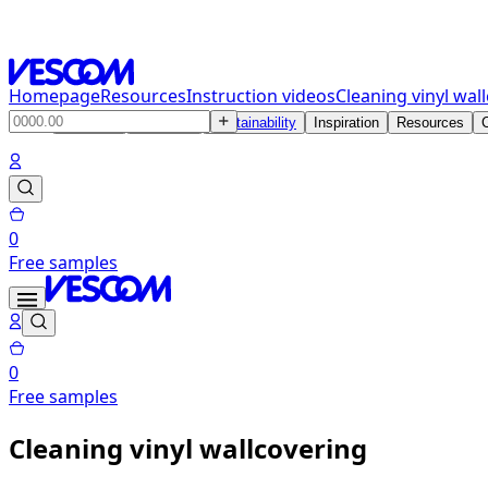
Homepage
Resources
Instruction videos
Cleaning vinyl wal
Products
Solutions
Sustainability
Inspiration
Resources
0
Free samples
0
Free samples
Cleaning vinyl wallcovering