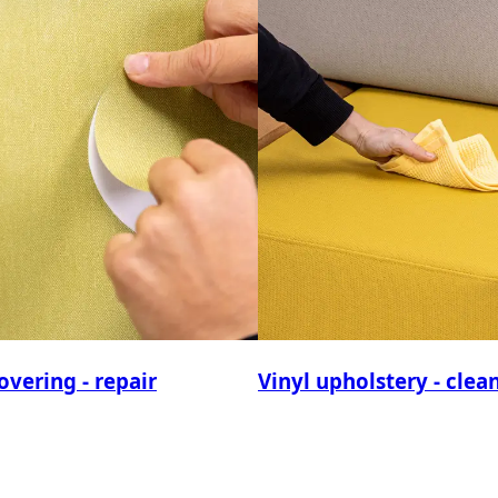
overing - repair
Vinyl upholstery - clea