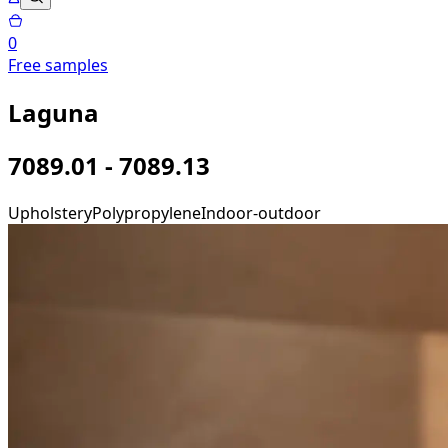
0
Free samples
Laguna
7089.01 - 7089.13
Upholstery
Polypropylene
Indoor-outdoor