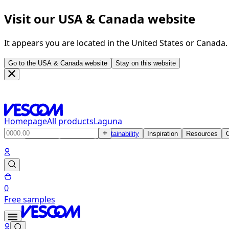
Visit our USA & Canada website
It appears you are located in the United States or Canada
Go to the USA & Canada website
Stay on this website
Homepage
All products
Laguna
Products
Solutions
Sustainability
Inspiration
Resources
0
Free samples