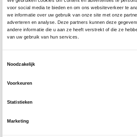
We gebruiken cookies om content en advertenties te persona
voor social media te bieden en om ons websiteverkeer te an
we informatie over uw gebruik van onze site met onze partne
adverteren en analyse. Deze partners kunnen deze gegeve
andere informatie die u aan ze heeft verstrekt of die ze heb
van uw gebruik van hun services.
8079.10
Toestemmingsselectie
Noodzakelijk
Voorkeuren
Statistieken
Marketing