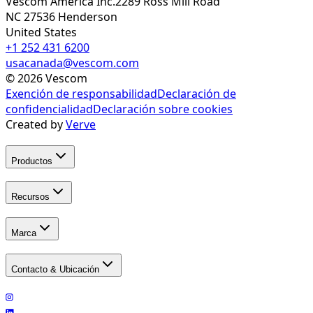
Vescom America Inc.
2289 Ross Mill Road
NC 27536
Henderson
United States
+1 252 431 6200
usacanada@vescom.com
©
2026
Vescom
Exención de responsabilidad
Declaración de
confidencialidad
Declaración sobre cookies
Created by
Verve
Productos
Recursos
Marca
Contacto & Ubicación