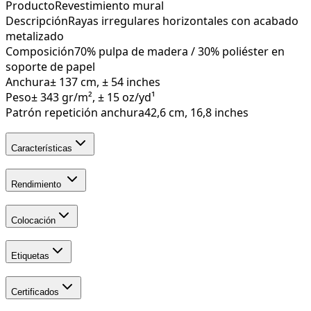
Producto
Revestimiento mural
Descripción
Rayas irregulares horizontales con acabado
metalizado
Composición
70% pulpa de madera / 30% poliéster en
soporte de papel
Anchura
± 137 cm, ± 54 inches
Peso
± 343 gr/m², ± 15 oz/yd¹
Patrón repetición anchura
42,6 cm, 16,8 inches
Características
Rendimiento
Colocación
Etiquetas
Certificados