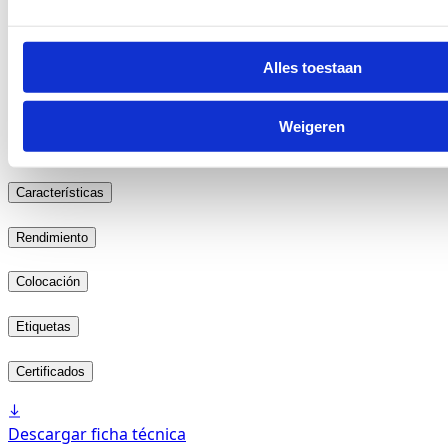
Alles toestaan
2617.94
Añadir muestra gratuita a la cesta
Weigeren
Añadir carpeta de muestra gratuita a la cesta
Descargar todas las imágenes en mosaico (low-res)
Características
Rendimiento
Colocación
Etiquetas
Certificados
Descargar ficha técnica