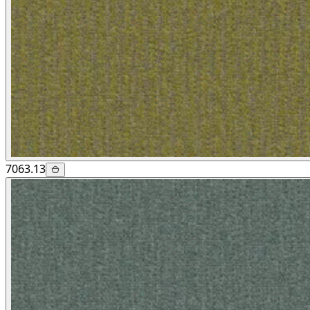
7063.13