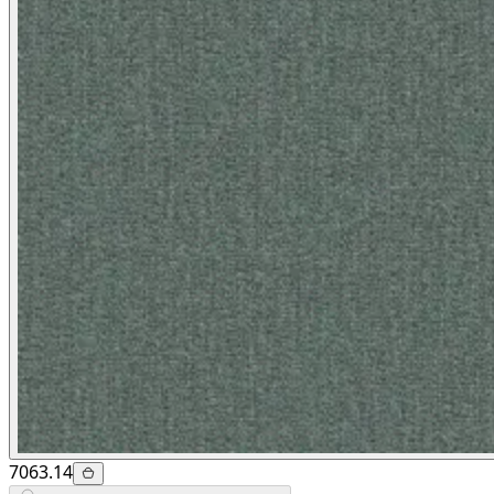
7063.14