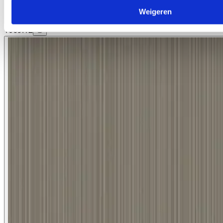
Weigeren
1069.12