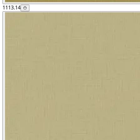
1113.14