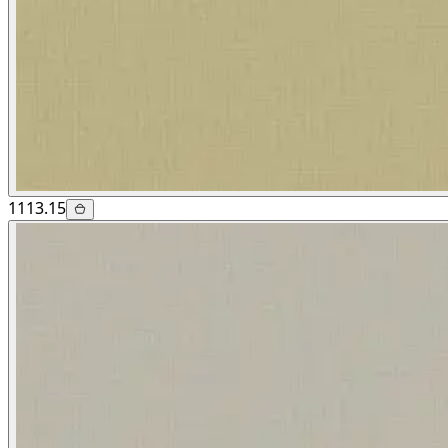
1113.15