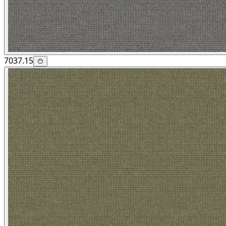
7037.15