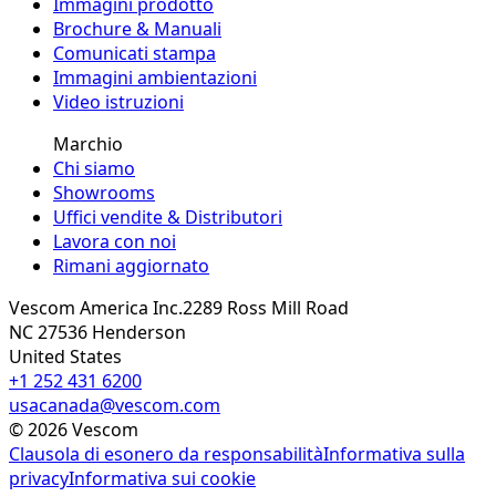
Immagini prodotto
Brochure & Manuali
Comunicati stampa
Immagini ambientazioni
Video istruzioni
Marchio
Chi siamo
Showrooms
Uffici vendite & Distributori
Lavora con noi
Rimani aggiornato
Vescom America Inc.
2289 Ross Mill Road
NC 27536
Henderson
United States
+1 252 431 6200
usacanada@vescom.com
©
2026
Vescom
Clausola di esonero da responsabilità
Informativa sulla
privacy
Informativa sui cookie