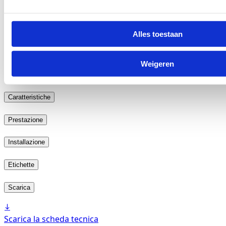
Alles toestaan
2617.34
Aggiungi campione gratuito al carrello
Weigeren
Aggiungi la scheda di campioni gratuita al carrello
Scarica tutte le immagini (low-res)
Caratteristiche
Prestazione
Installazione
Etichette
Scarica
Scarica la scheda tecnica