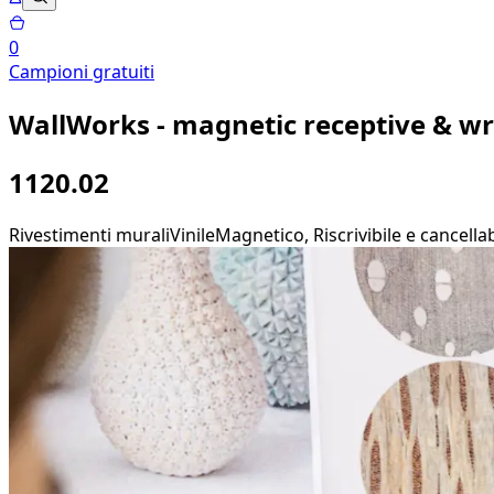
0
Campioni gratuiti
WallWorks - magnetic receptive & wr
1120.02
Rivestimenti murali
Vinile
Magnetico, Riscrivibile e cancella