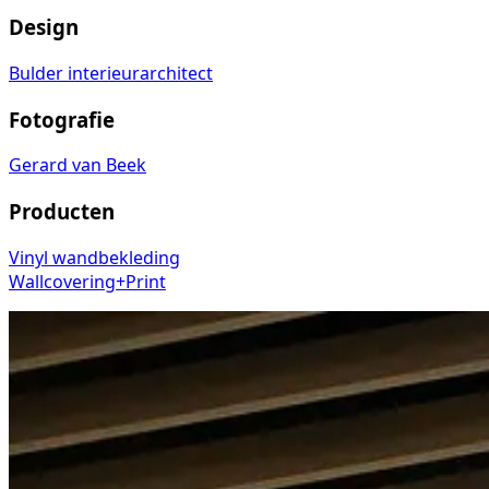
Design
Bulder interieurarchitect
Fotografie
Gerard van Beek
Producten
Vinyl wandbekleding
Wallcovering+Print