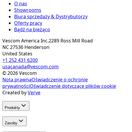
O nas
Showrooms
Biura sprzedaży & Dystrybutorzy
Oferty pracy
Bądź na bieżąco
Vescom America Inc.
2289 Ross Mill Road
NC 27536
Henderson
United States
+1 252 431 6200
usacanada@vescom.com
©
2026
Vescom
Nota prawna
Oświadczenie o ochronie
prywatności
Oświadczenie dotyczące plików cookie
Created by
Verve
Produkty
Zasoby