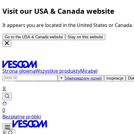
Visit our USA & Canada website
It appears you are located in the United States or Canada
Go to the USA & Canada website
Stay on this website
Strona głowna
Wszystkie produkty
Mirabel
Produkty
Rozwiązania
Zrównoważony rozwój
Inspiracje
Dok
0
Bezpłatne próbki