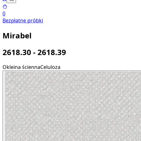
0
Bezpłatne próbki
Mirabel
2618.30 - 2618.39
Okleina ścienna
Celuloza