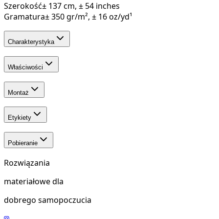
Szerokość
± 137 cm, ± 54 inches
Gramatura
± 350 gr/m², ± 16 oz/yd¹
Charakterystyka
Właściwości
Montaż
Etykiety
Pobieranie
Rozwiązania
materiałowe dla
dobrego samopoczucia