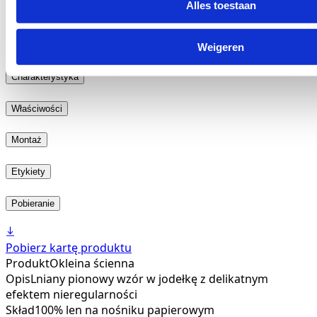
Alles toestaan
Dodaj bezpłatną próbkę do koszyka
Dodaj bezpłatną kartę próbek do koszyka
Pobierz wszystkie obrazy (niska rozdzielczość)
Weigeren
Charakterystyka
Właściwości
Montaż
Etykiety
Pobieranie
Pobierz kartę produktu
Produkt
Okleina ścienna
Opis
Lniany pionowy wzór w jodełkę z delikatnym
efektem nieregularności
Skład
100% len na nośniku papierowym