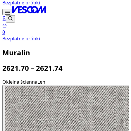
Bezpłatne próbki
0
Bezpłatne próbki
Muralin
2621.70 – 2621.74
Okleina ścienna
Len