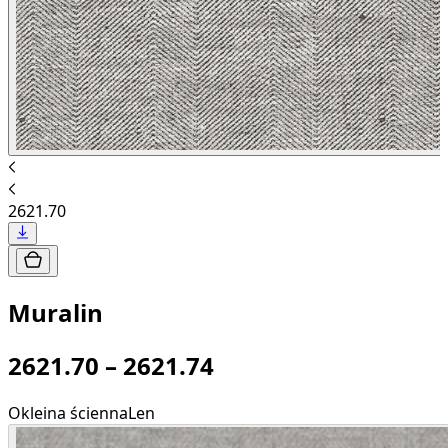
2621.70
Muralin
2621.70 – 2621.74
Okleina ścienna
Len