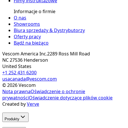
Filmy instruktażowe
Informacje o firmie
O nas
Showrooms
Biura sprzedaży & Dystrybutorzy
Oferty pracy
Bądź na bieżąco
Vescom America Inc.
2289 Ross Mill Road
NC 27536
Henderson
United States
+1 252 431 6200
usacanada@vescom.com
©
2026
Vescom
Nota prawna
Oświadczenie o ochronie
prywatności
Oświadczenie dotyczące plików cookie
Created by
Verve
Produkty