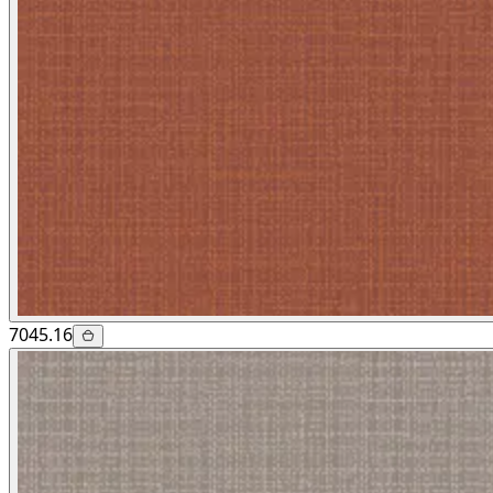
7045.16