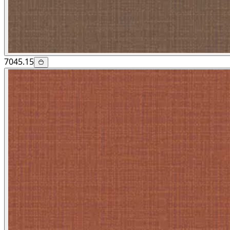
7045.15