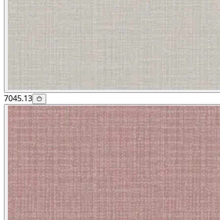
7045.13