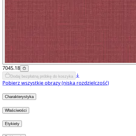
7045.18
Dodaj bezpłatną próbkę do koszyka
Pobierz wszystkie obrazy (niska rozdzielczość)
Charakterystyka
Właściwości
Etykiety