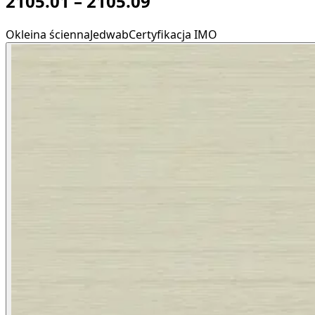
2105.01 – 2105.09
Okleina ścienna
Jedwab
Certyfikacja IMO