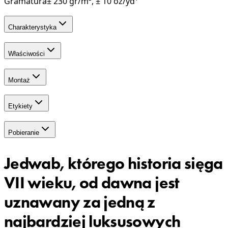
Gramatura
± 230 gr/m², ± 10 oz/yd¹
Charakterystyka
Właściwości
Montaż
Etykiety
Pobieranie
Jedwab, którego historia sięga
VII wieku, od dawna jest
uznawany za jedną z
najbardziej luksusowych