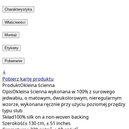
Charakterystyka
Właściwości
Montaż
Etykiety
Pobieranie
Pobierz kartę produktu
Produkt
Okleina ścienna
Opis
Okleina ścienna wykonana w 100% z surowego
jedwabiu, o matowym, dwukolorowym, nieregularnym
wzorze, wykonana ręcznie przy użyciu poziomej przędzy
typu slub
Skład
100% silk on a non-woven backing
Szerokość
± 130 cm, ± 51 inches