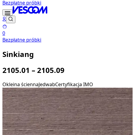
Bezpłatne próbki
0
Bezpłatne próbki
Sinkiang
2105.01 – 2105.09
Okleina ścienna
Jedwab
Certyfikacja IMO