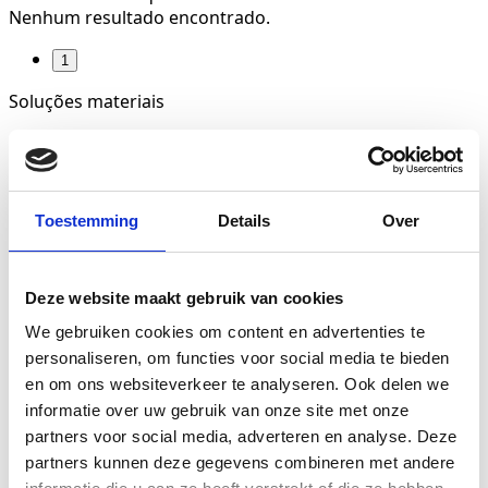
Nenhum resultado encontrado.
1
Soluções materiais
para o bem-estar
Toestemming
Details
Over
Portuguese
Deze website maakt gebruik van cookies
Produtos
We gebruiken cookies om content en advertenties te
Revestimento mural
personaliseren, om functies voor social media te bieden
Cortina
en om ons websiteverkeer te analyseren. Ook delen we
Revestimento para mobiliário
informatie over uw gebruik van onze site met onze
Colas & Acessórios
partners voor social media, adverteren en analyse. Deze
Wallcovering+Print
partners kunnen deze gegevens combineren met andere
Curtain+Print