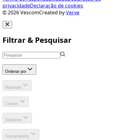
privacidade
Declaração de cookies
©
2026
Vescom
Created by
Verve
Filtrar & Pesquisar
Ordenar por
Materials
Colours
Solutions
Sustainability