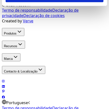
©
2026
Vescom
Termo de responsabilidade
Declaração de
privacidade
Declaração de cookies
Created by
Verve
Produtos
Recursos
Marca
Contacto & Localização
Portuguese
Termo de responsabilidade
Declaração de