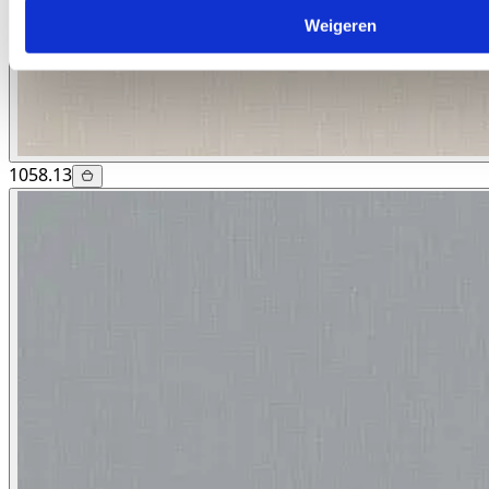
Weigeren
1058.13