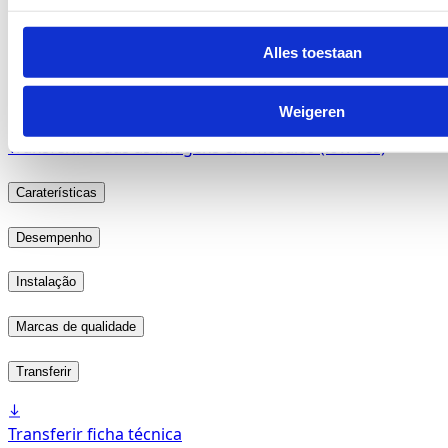
Alles toestaan
2621.04
Adicionar amostra gratuita ao carrinho
Weigeren
Adicionar cartão de amostra gratuita ao carrinho
Transferir todas as imagens em mosaico (low-res)
Caraterísticas
Desempenho
Instalação
Marcas de qualidade
Transferir
Transferir ficha técnica