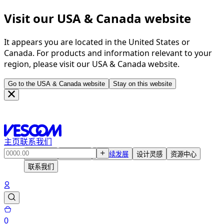
Visit our USA & Canada website
It appears you are located in the United States or
Canada. For products and information relevant to your
region, please visit our USA & Canada website.
Go to the USA & Canada website
Stay on this website
主页
联系我们
产品中心
解决方案
可持续发展
设计灵感
资源中心
联系我们
0