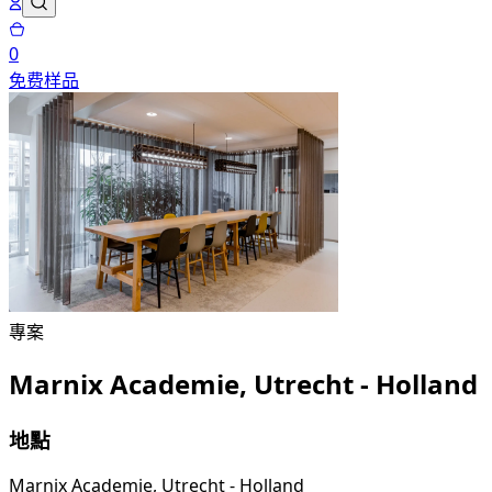
0
免费样品
專案
Marnix Academie, Utrecht - Holland
地點
Marnix Academie, Utrecht - Holland