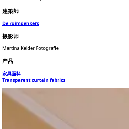
建築師
De ruimdenkers
摄影师
Martina Kelder Fotografie
产品
家具面料
Transparent curtain fabrics