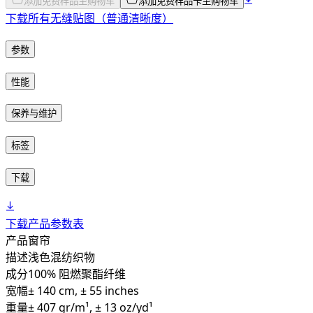
添加免费样品至购物车
添加免费样品卡至购物车
下载所有无缝贴图（普通清晰度）
参数
性能
保养与维护
标签
下载
下载产品参数表
产品
窗帘
描述
浅色混纺织物
成分
100% 阻燃聚酯纤维
宽幅
± 140 cm, ± 55 inches
重量
± 407 gr/m¹, ± 13 oz/yd¹