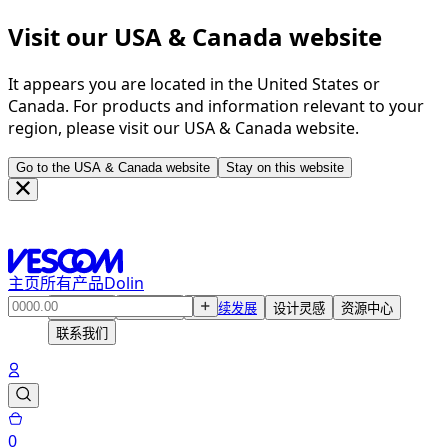
Visit our USA & Canada website
It appears you are located in the United States or
Canada. For products and information relevant to your
region, please visit our USA & Canada website.
Go to the USA & Canada website
Stay on this website
主页
所有产品
Dolin
产品中心
解决方案
可持续发展
设计灵感
资源中心
联系我们
0