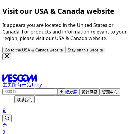
Visit our USA & Canada website
It appears you are located in the United States or
Canada. For products and information relevant to your
region, please visit our USA & Canada website.
Go to the USA & Canada website
Stay on this website
主页
所有产品
Toby
产品中心
解决方案
可持续发展
设计灵感
资源中心
联系我们
0