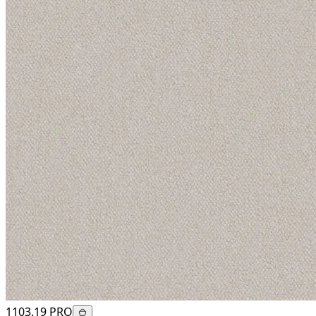
1103.19 PRO