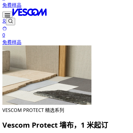
免费样品
0
免费样品
VESCOM PROTECT 精选系列
Vescom Protect 墙布，1 米起订