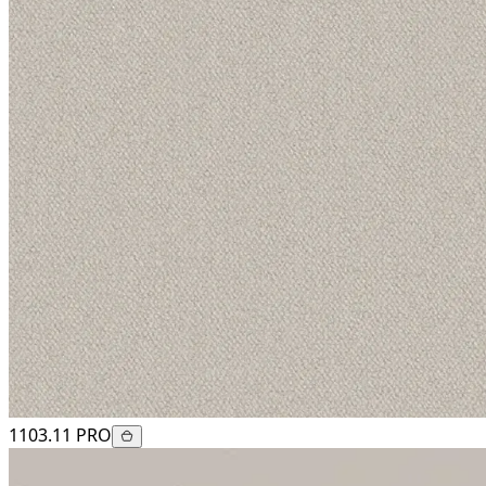
1103.11 PRO