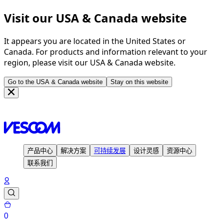
Visit our USA & Canada website
It appears you are located in the United States or
Canada. For products and information relevant to your
region, please visit our USA & Canada website.
Go to the USA & Canada website
Stay on this website
主页
可持续发展
产品中心
解决方案
可持续发展
设计灵感
资源中心
联系我们
0