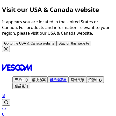
Visit our USA & Canada website
It appears you are located in the United States or
Canada. For products and information relevant to your
region, please visit our USA & Canada website.
Go to the USA & Canada website
Stay on this website
主页
可持续发展
绿色循环思维
产品中心
解决方案
可持续发展
设计灵感
资源中心
联系我们
0