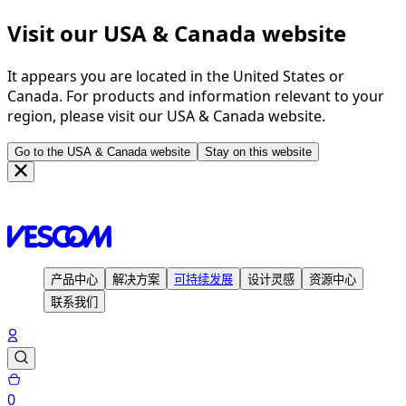
Visit our USA & Canada website
It appears you are located in the United States or
Canada. For products and information relevant to your
region, please visit our USA & Canada website.
Go to the USA & Canada website
Stay on this website
主页
可持续发展
环境与健康
产品中心
解决方案
可持续发展
设计灵感
资源中心
联系我们
0