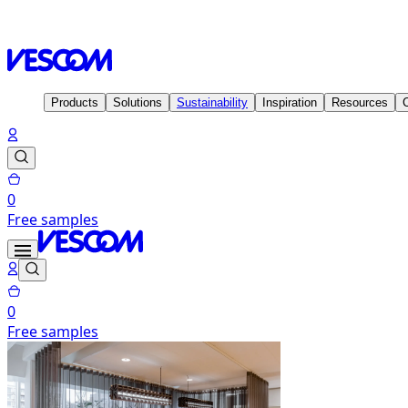
Homepage
Inspiration
Projects
Marnix Academie, Utrecht -
Products
Solutions
Sustainability
Inspiration
Resources
0
Free samples
0
Free samples