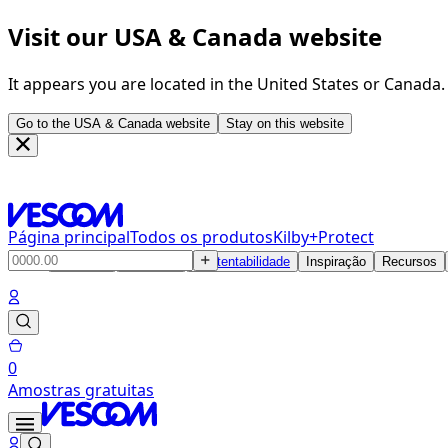
Visit our USA & Canada website
It appears you are located in the United States or Canada
Go to the USA & Canada website
Stay on this website
Página principal
Todos os produtos
Kilby+Protect
Produtos
Soluções
Sustentabilidade
Inspiração
Recursos
0
Amostras gratuitas