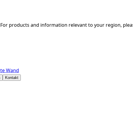
. For products and information relevant to your region, ple
dete Wand
n
Kontakt