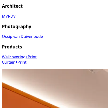
Architect
MVRDV
Photography
Ossip van Duivenbode
Products
Wallcovering+Print
Curtain+Print