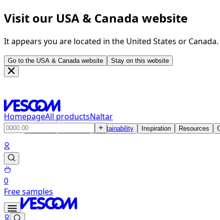
Visit our USA & Canada website
It appears you are located in the United States or Canada
Go to the USA & Canada website
Stay on this website
Homepage
All products
Naltar
Products
Solutions
Sustainability
Inspiration
Resources
0
Free samples