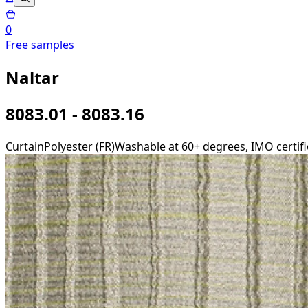
0
Free samples
Naltar
8083.01 - 8083.16
Curtain
Polyester (FR)
Washable at 60+ degrees, IMO certifie