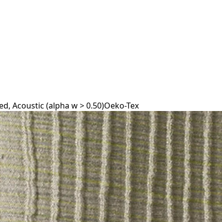
d, Acoustic (alpha w > 0.50)
Oeko-Tex