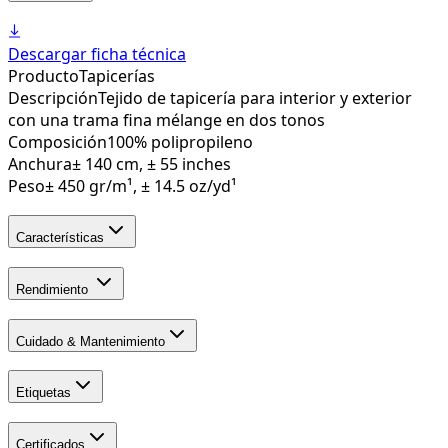
Descargar ficha técnica
Producto
Tapicerías
Descripción
Tejido de tapicería para interior y exterior
con una trama fina mélange en dos tonos
Composición
100% polipropileno
Anchura
± 140 cm, ± 55 inches
Peso
± 450 gr/m¹, ± 14.5 oz/yd¹
Características
Rendimiento
Cuidado & Mantenimiento
Etiquetas
Certificados