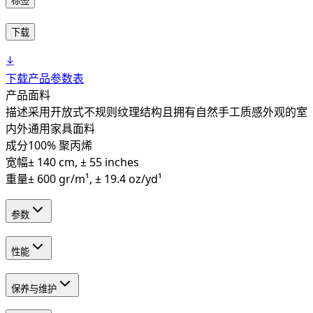
标签
下载
下载产品参数表
产品
面料
描述
采用开放式不规则纹理结构且拥有自然手工质感外观的室
内外通用家具面料
成分
100% 聚丙烯
宽幅
± 140 cm, ± 55 inches
重量
± 600 gr/m¹, ± 19.4 oz/yd¹
参数
性能
保养与维护