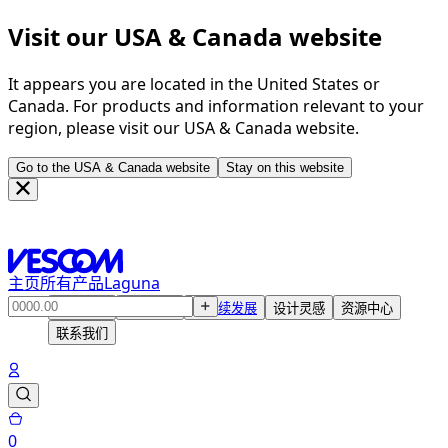
Visit our USA & Canada website
It appears you are located in the United States or
Canada. For products and information relevant to your
region, please visit our USA & Canada website.
Go to the USA & Canada website
Stay on this website
主页
所有产品
Laguna
产品中心
解决方案
可持续发展
设计灵感
资源中心
联系我们
0