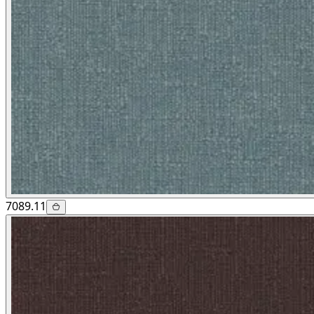
7089.11