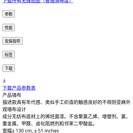
下载所有无缝贴图（普通清晰度）
参数
性能
安装指导
标签
下载
下载产品参数表
产品
墙布
描述
款具有年代感、类似手工织造的触感良好的不规则亚麻外
观墙布设计
成分
无纺布底材上的烯烃面漆。不含聚氯乙烯、增塑剂、氯、
重金属、甲醛、卤化阻燃剂和邻苯二甲酸盐。
宽幅
± 130 cm, ± 51 inches