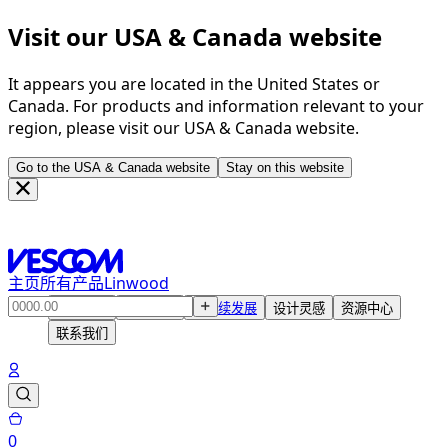
Visit our USA & Canada website
It appears you are located in the United States or
Canada. For products and information relevant to your
region, please visit our USA & Canada website.
Go to the USA & Canada website
Stay on this website
主页
所有产品
Linwood
产品中心
解决方案
可持续发展
设计灵感
资源中心
联系我们
0