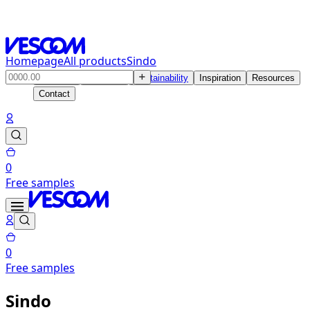
Homepage
All products
Sindo
Products
Solutions
Sustainability
Inspiration
Resources
Contact
0
Free samples
0
Free samples
Sindo